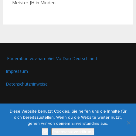
Meister JH in Minden
Föderation vovinam Viet Vo Dao Deutschland
Impressum
Datenschutzhinweise
Diese Website benutzt Cookies. Sie helfen uns die Inhalte für
dich bereitszustellen. Wenn du die Website weiter nutzt,
gehen wir von deinem Einverständnis aus.
© 2026 Sport und Selbstverteidigung für Senioren in Hannover
|
OK
Datenschutzerklärung
Theme Design by
SuperbThemes.com