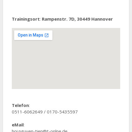
Trainingsort
:
Rampenstr. 7D, 30449 Hannover
Telefon
:
0511-6062649 / 0170-5435597
eMail
:
hoi.nguyen-tien@t-onlne.de